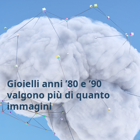
Vai
al
contenuto
Gioielli anni ’80 e ’90
valgono più di quanto
immagini