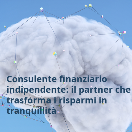
Vai
al
contenuto
Consulente finanziario
indipendente: il partner che
trasforma i risparmi in
tranquillità