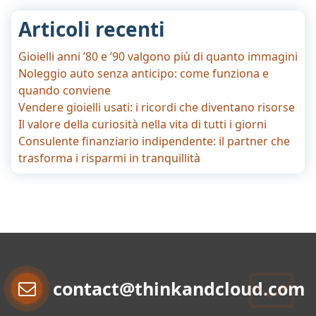
Articoli recenti
Gioielli anni ’80 e ’90 valgono più di quanto immagini
Noleggio auto senza anticipo: come funziona e
quando conviene
Vendere gioielli usati: i ricordi che diventano risorse
Il valore della curiosità nella vita di tutti i giorni
Consulente finanziario indipendente: il partner che
trasforma i risparmi in tranquillità
contact@thinkandcloud.com